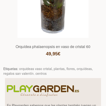
Orquídea phalaenopsis en vaso de cristal 60
49,95€
Etiquetas:
orquideas vaso cristal
,
plantas
,
flores
,
orquídeas
,
regalos san valentín. centros
En Playgarden sabemos que las plantas también juegan un