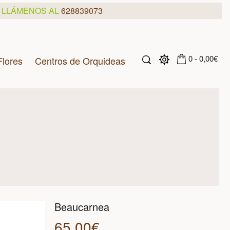
, LLÁMENOS AL
628839073
0 - 0,00€
Flores
Centros de Orquideas
Beaucarnea
65,00€