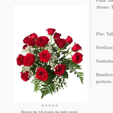
Poda: Sac
Abono: Tr
Flor: Tal
Fertiliza
Simbolis
Beneficio
perfecto.
Ramo de 18 rosas de tallo largo