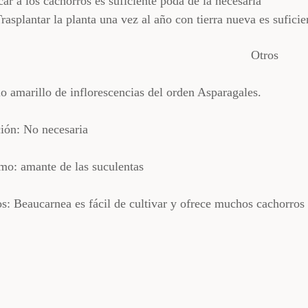
ar a los cachorros es suficiente poda de la necesaria
asplantar la planta una vez al año con tierra nueva es suficie
Otros
lo amarillo de inflorescencias del orden Asparagales.
ción: No necesaria
mo: amante de las suculentas
s: Beaucarnea es fácil de cultivar y ofrece muchos cachorros 