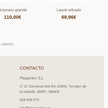
imonero grande
Laurel arbusto
(D
110,00€
69,96€
 valentín.
CONTACTO
Playgarden S.L.
C/ Cr Comarcal 404 Km 23800, Torrejon de
la calzada, 28991, Madrid
628 839 073
info@playgarden.es