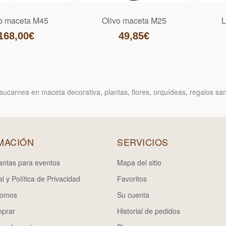
o maceta M45
Olivo maceta M25
L
168,00€
49,85€
aucarnea en maceta decorativa
,
plantas
,
flores
,
orquídeas
,
regalos san
MACIÓN
SERVICIOS
lantas para eventos
Mapa del sitio
l y Política de Privacidad
Favoritos
somos
Su cuenta
prar
Historial de pedidos