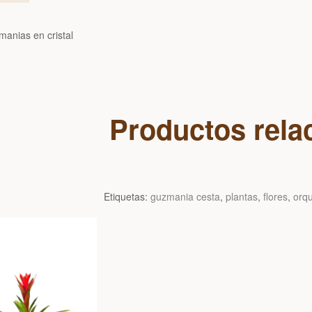
anias en cristal
Productos rela
Etiquetas:
guzmania cesta
,
plantas
,
flores
,
orq