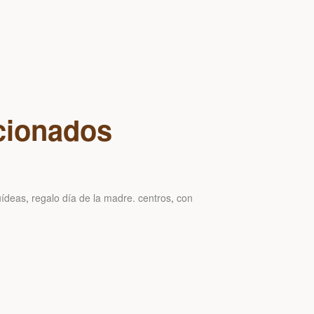
cionados
uídeas
,
regalo día de la madre. centros
,
con