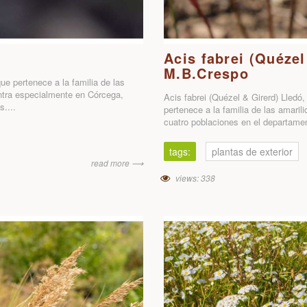
Acis fabrei (Quézel
M.B.Crespo
e pertenece a la familia de las
entra especialmente en Córcega,
Acis fabrei (Quézel & Girerd) Lled
....
pertenece a la familia de las amari
cuatro poblaciones en el departamen
tags:
plantas de exterior
read more ⟶
views: 338