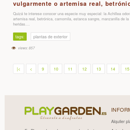
vulgarmente o artemisa real, betróni
Quizá te interese conocer una especie muy especial: la Achillea odo
artemisa real, betrónica, camomila, estanca sangre, manzanilla de la 
heridas....
tags:
plantas de exterior
views: 857
|<
<
9
10
11
12
13
14
15
INFOR
Alquiler p