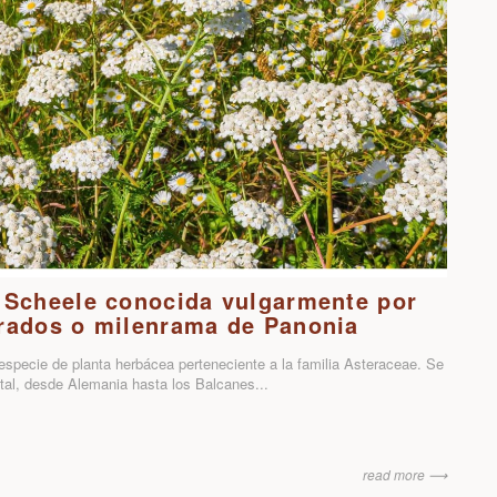
 Scheele conocida vulgarmente por
rados o milenrama de Panonia
specie de planta herbácea perteneciente a la familia Asteraceae. Se
ntal, desde Alemania hasta los Balcanes...
read more ⟶