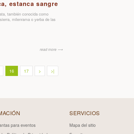
ca, estanca sangre
rata, también conocida como
sierra, milenrama o yerba de las
read more ⟶
16
17
>
>|
MACIÓN
SERVICIOS
lantas para eventos
Mapa del sitio