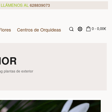
, LLÁMENOS AL
628839073
0 - 0,00€
Flores
Centros de Orquideas
IOR
g plantas de exterior