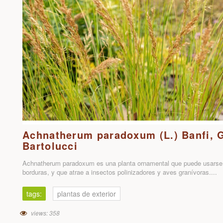
Achnatherum paradoxum (L.) Banfi, 
Bartolucci
Achnatherum paradoxum es una planta ornamental que puede usarse e
borduras, y que atrae a insectos polinizadores y aves granívoras....
tags:
plantas de exterior
views: 358