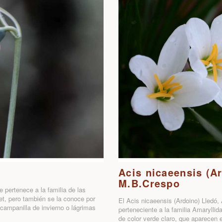
Acis nicaeensis (A
M.B.Crespo
 pertenece a la familia de las
et, pero también se la conoce por
El Acis nicaeensis (Ardoino) Lledó
ampanilla de invierno o lágrimas
perteneciente a la familia Amaryllid
de color verde claro, que aparecen e