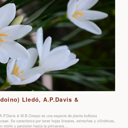
rdoino) Lledó, A.P.Davis &
, A.P.Davis & M.B.Crespo es una especie de planta bulbosa
aceae. Se caracteriza por tener hojas lineares, estrechas y cilíndricas,
n otoño y persisten hasta la primavera....