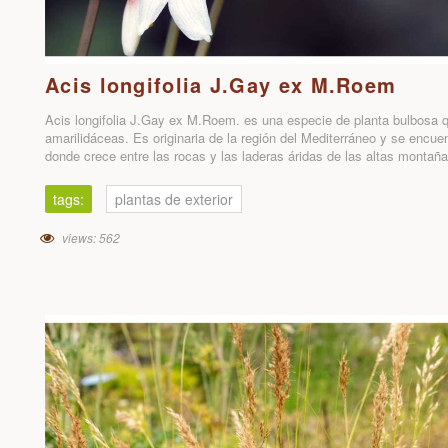
Acis longifolia J.Gay ex M.Roem
Acis longifolia J.Gay ex M.Roem. es una especie de planta bulbosa qu
amarilidáceas. Es originaria de la región del Mediterráneo y se encu
donde crece entre las rocas y las laderas áridas de las altas montañas
tags:
plantas de exterior
views: 562