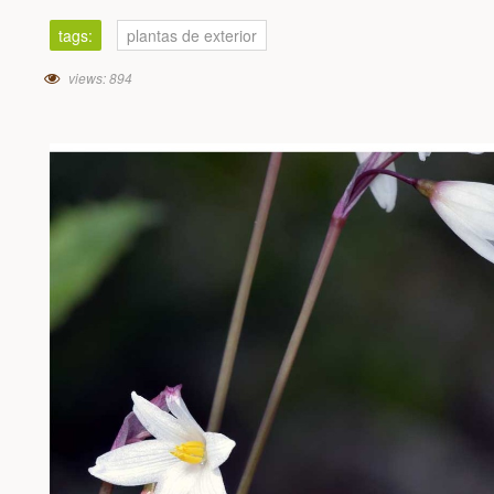
tags:
plantas de exterior
views: 894