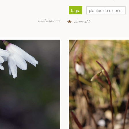
tags:
plantas de exterior
read more ⟶
views: 420