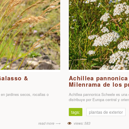
Galasso &
Achillea pannonica
Milenrama de los p
n jardines secos, rocallas o
Achillea pannonica Scheele es una e
distribuye por Europa central y orie
tags:
plantas de exterior
read more ⟶
views: 583