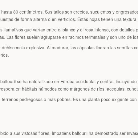
hasta 80 centímetros. Sus tallos son erectos, suculentos y engrosado
stas de forma alterna o en verticilos. Estas hojas tienen una textura s
es llamativos que varían entre el blanco y el rosa intenso, con detalles
s. Las flores suelen agruparse en racimos terminales y son uno de los 
hiscencia explosiva. Al madurar, las cápsulas liberan las semillas con
rios.
 balfourii se ha naturalizado en Europa occidental y central, incluyendo
 prospera en hábitats húmedos como márgenes de ríos, acequias, cuneta
 terrenos pedregosos o más pobres. Es una planta poco exigente con la
ido a sus vistosas flores, Impatiens balfourii ha demostrado ser invas