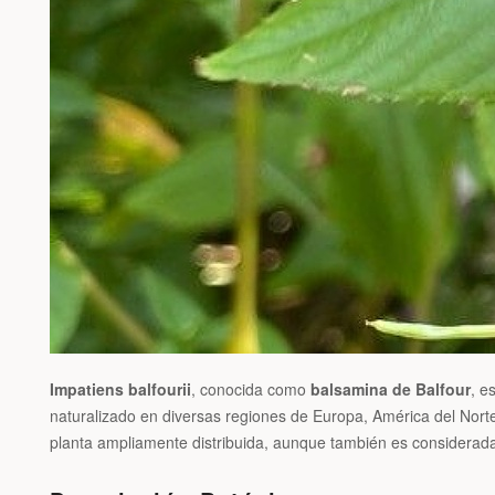
Impatiens balfourii
, conocida como
balsamina de Balfour
, e
naturalizado en diversas regiones de Europa, América del Norte
planta ampliamente distribuida, aunque también es considerada