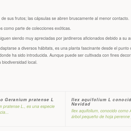
 de sus frutos; las cápsulas se abren bruscamente al menor contacto.
os como parte de colecciones exóticas.
siguen siendo muy apreciadas por jardineros aficionados debido a su a
adaptarse a diversos hábitats, es una planta fascinante desde el punto
donde ha sido introducida. Aunque puede ser cultivada con fines decor
 biodiversidad local.
mo Geranium pratense L
Ilex aquifolium L conoc
Navidad
m pratense L., es una especie
Ilex aquifolium, conocido com
ia...
árbol pequeño de hoja perenne pe