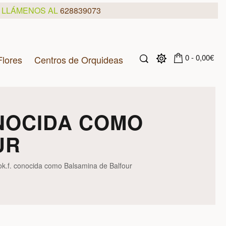
, LLÁMENOS AL
628839073
0 - 0,00€
Flores
Centros de Orquideas
ONOCIDA COMO
UR
ook.f. conocida como Balsamina de Balfour