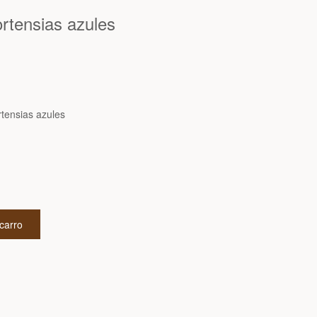
rtensias azules
tensias azules
 carro