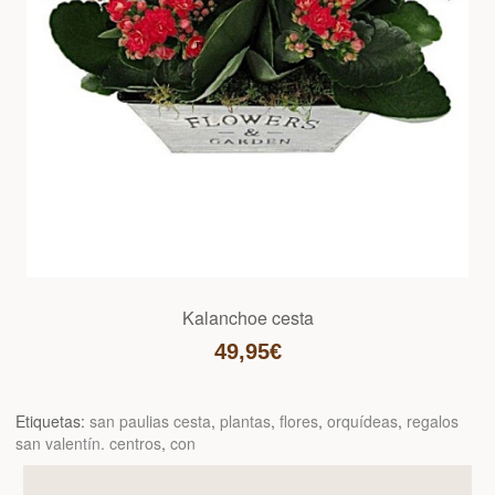
Kalanchoe cesta
49,95€
Etiquetas:
san paulias cesta
,
plantas
,
flores
,
orquídeas
,
regalos
san valentín. centros
,
con